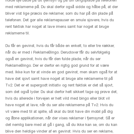
holde øje både på dit fjernsyn og på din bingoplade på telefonen
med reklamerne på. Du skal derfor også sidde og håbe på, at der
bliver vist lige præcis de reklamer, som du har på din plade på
telefonen. Det gør alle reklamepauser en smule sjovere, hvis du
rent faktisk har noget at lave imens samt har noget at bruge
reklamerne til.
Du får en gevinst, hvis du får både en enkelt, to eller tre rækker,
når du er med i ReklameBingo. Derudover får du selvfølgelig
også en gevinst, hvis du får den fulde plade, når du ser
ReklameBingo. Der er derfor en rigtig god grund for at være
med. Ikke kun for at vinde en god gevinst, men skam også for at
have det sjovt samt have noget at bruge alle reklamerne til på
Tv2. Det er et supergodt initiativ og rent faktisk er det så sjovt,
som det også lyder. Du skal derfor helt sikkert tage og prøve det,
hvis du allerede i forvejen er helt vild med bingo eller blot vil
have noget at lave, når du ser alle reklamerne på Tv2. Hvis du
vil være med til at spille, så skal du blot have din mobil på dig
og åbne applikationen, når der vises reklamer i fjernsynet. Så er
det nemlig bare med at gå i gang, så du ikke kan se, om du kan
blive den heldige vinder af en gevinst. Hvis du ser en reklame,