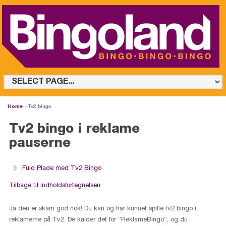
Home
»
Tv2 bingo
Tv2 bingo i reklame
pauserne
Fuld Plade med Tv2 Bingo
Tilbage til indholdsfortegnelsen
Ja den er skam god nok! Du kan og har kunnet spille tv2 bingo i
reklamerne på Tv2. De kalder det for ”ReklameBingo”, og du