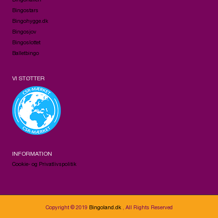
Bingohallen
Bingostars
Bingohygge.dk
Bingosjov
Bingoslottet
Balletbingo
VI STØTTER
INFORMATION
Cookie- og Privatlivspolitik
Copyright © 2019
Bingoland.dk
, All Rights Reserved