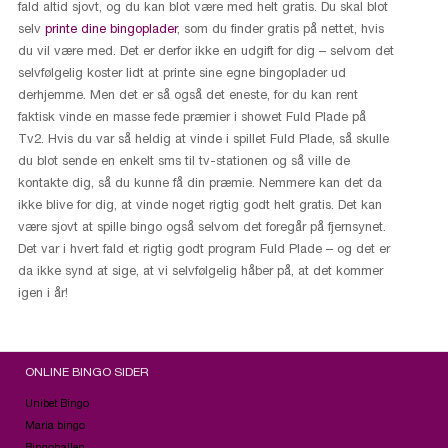
fald altid sjovt, og du kan blot være med helt gratis. Du skal blot
selv
printe dine bingoplader
, som du finder gratis på nettet, hvis
du vil være med. Det er derfor ikke en udgift for dig – selvom det
selvfølgelig koster lidt at printe sine egne bingoplader ud
derhjemme. Men det er så også det eneste, for du kan rent
faktisk vinde en masse fede præmier i showet Fuld Plade på
Tv2. Hvis du var så heldig at vinde i spillet Fuld Plade, så skulle
du blot sende en enkelt sms til tv-stationen og så ville de
kontakte dig, så du kunne få din præmie. Nemmere kan det da
ikke blive for dig, at vinde noget rigtig godt helt gratis. Det kan
være sjovt at spille bingo også selvom det foregår på fjernsynet.
Det var i hvert fald et rigtig godt program Fuld Plade – og det er
da ikke synd at sige, at vi selvfølgelig håber på, at det kommer
igen i år!
ONLINE BINGO SIDER
Unibet Bingo
Maria bingo