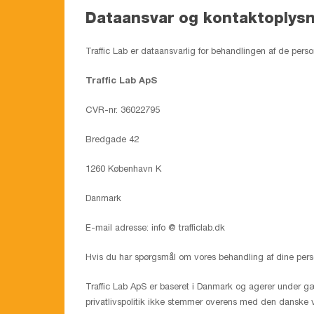
Dataansvar og kontaktoplysn
Traffic Lab er dataansvarlig for behandlingen af de pers
Traffic Lab ApS
CVR-nr. 36022795
Bredgade 42
1260 København K
Danmark
E-mail adresse: info @ trafficlab.dk
Hvis du har spørgsmål om vores behandling af dine perso
Traffic Lab ApS er baseret i Danmark og agerer under gæld
privatlivspolitik ikke stemmer overens med den danske vers