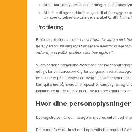
At du har samtykket til behandlingen, jf. databeskyttel
At behandlingen ud fra hensynet til at forebygge hac
databeskyttelsesforordningens artikel 6, stk. 1, litra f
Profilering
Profilering defineres som “
enhver form for automatisk beh
fysisk person, navnlig for at analysere eller forudsige f
adfærd, geografisk position eller bevægelser”.
Vi anvender automatiske afgørelser, herunder profilering 
udtryk for at interessere dig for pengespil ved at besø
for reklamer på Facebook og øvrige sociale medier som vi 
kan spille ind på hvordan vi opsætter kampagner, og vi 
konkludere at der er stor interesse for vores markedsføri
Hvor dine personoplysninger
Det registreres når du interagerer med os enten ved at b
Dette medfører at du vil modtage målrettet markedsføring