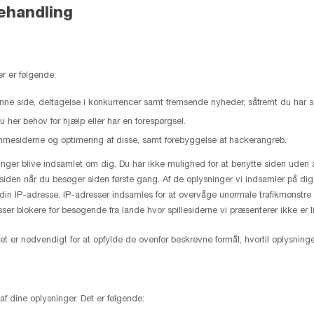
ehandling
r er følgende:
enne side, deltagelse i konkurrencer samt fremsende nyheder, såfremt du har s
 her behov for hjælp eller har en forespørgsel.
emmesiderne og optimering af disse, samt forebyggelse af hackerangreb.
nger blive indsamlet om dig. Du har ikke mulighed for at benytte siden uden a
iden når du besøger siden første gang. Af de oplysninger vi indsamler på dig
 din IP-adresse. IP-adresser indsamles for at overvåge unormale trafikmønstre
er blokere for besøgende fra lande hvor spillesiderne vi præsenterer ikke er 
t er nødvendigt for at opfylde de ovenfor beskrevne formål, hvortil oplysninge
af dine oplysninger. Det er følgende: