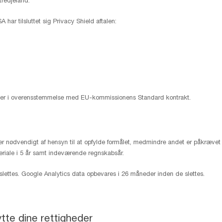
redjeland.
 har tilsluttet sig Privacy Shield aftalen:
sker i overensstemmelse med EU-kommissionens Standard kontrakt.
r nødvendigt af hensyn til at opfylde formålet, medmindre andet er påkrævet i
eriale i 5 år samt indeværende regnskabsår.
e slettes. Google Analytics data opbevares i 26 måneder inden de slettes.
ytte dine rettigheder