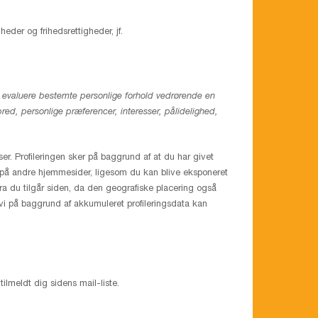
eder og frihedsrettigheder, jf.
at evaluere bestemte personlige forhold vedrørende en
bred, personlige præferencer, interesser, pålidelighed,
ser. Profileringen sker på baggrund af at du har givet
e på andre hjemmesider, ligesom du kan blive eksponeret
fra du tilgår siden, da den geografiske placering også
vi på baggrund af akkumuleret profileringsdata kan
lmeldt dig sidens mail-liste.