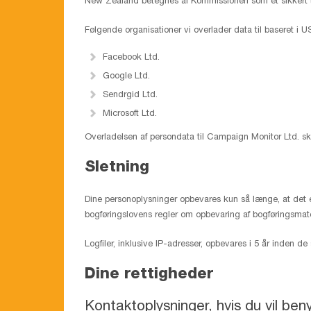
New Zealand betegnes af Kommissionen som et sikkert t
Følgende organisationer vi overlader data til baseret i USA
Facebook Ltd.
Google Ltd.
Sendrgid Ltd.
Microsoft Ltd.
Overladelsen af persondata til Campaign Monitor Ltd. 
Sletning
Dine personoplysninger opbevares kun så længe, at det e
bogføringslovens regler om opbevaring af bogføringsmat
Logfiler, inklusive IP-adresser, opbevares i 5 år inden d
Dine rettigheder
Kontaktoplysninger, hvis du vil ben