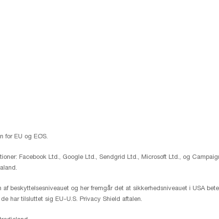
en for EU og EØS.
ioner: Facebook Ltd., Google Ltd., Sendgrid Ltd., Microsoft Ltd., og Campaign
ealand.
n af beskyttelsesniveauet og her fremgår det at sikkerhedsniveauet i USA bet
de har tilsluttet sig EU-U.S. Privacy Shield aftalen.