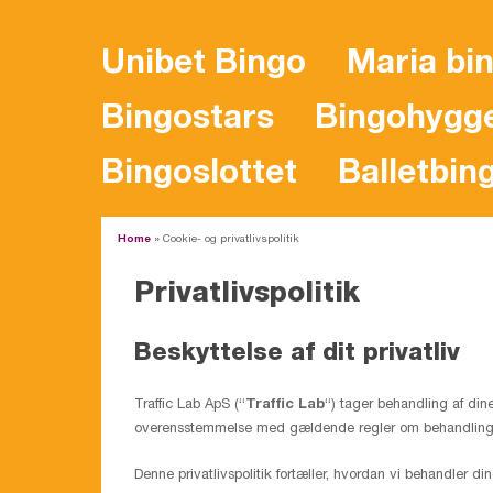
Unibet Bingo
Maria bi
Bingostars
Bingohygg
Bingoslottet
Balletbin
Home
»
Cookie- og privatlivspolitik
Privatlivspolitik
Beskyttelse af dit privatliv
Traffic Lab ApS (“
Traffic Lab
“) tager behandling af din
overensstemmelse med gældende regler om behandling 
Denne privatlivspolitik fortæller, hvordan vi behandler 