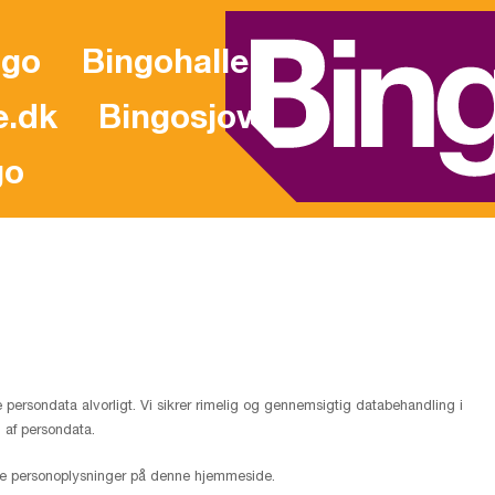
ngo
Bingohallen
e.dk
Bingosjov
go
e persondata alvorligt. Vi sikrer rimelig og gennemsigtig databehandling i
af persondata.
dine personoplysninger på denne hjemmeside.