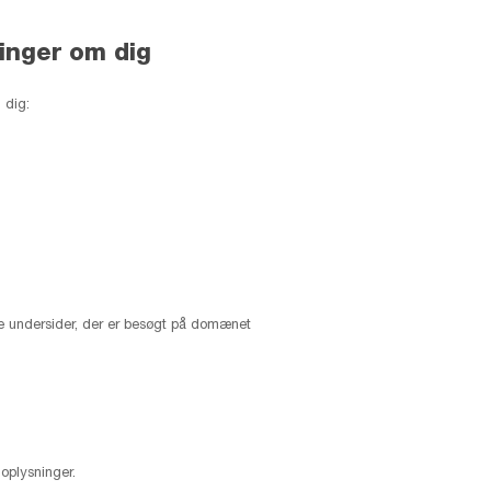
inger om dig
 dig:
e undersider, der er besøgt på domænet
oplysninger.