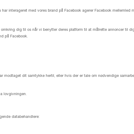
 du har interageret med vores brand på Facebook agerer Facebook mellemled 
ring dig til os når vi benytter deres platform til at målrette annoncer til dig,
and på Facebook.
har modtaget dit samtykke hertil, eller hvis der er tale om nødvendige samarbej
via lovgivningen.
lgende databehandlere: