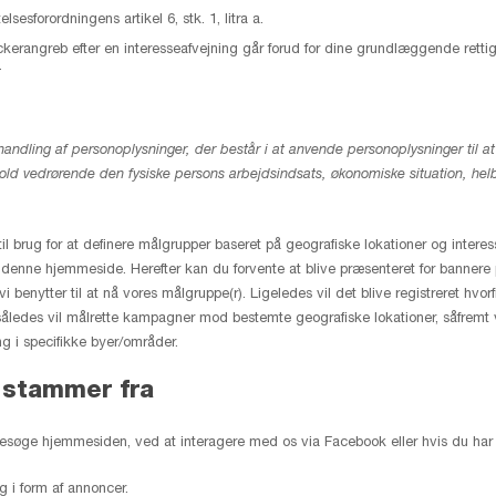
sesforordningens artikel 6, stk. 1, litra a.
kerangreb efter en interesseafvejning går forud for dine grundlæggende rettigh
.
andling af personoplysninger, der består i at anvende personoplysninger til 
orhold vedrørende den fysiske persons arbejdsindsats, økonomiske situation, hel
til brug for at definere målgrupper baseret på geografiske lokationer og interes
ge denne hjemmeside. Herefter kan du forvente at blive præsenteret for banner
benytter til at nå vores målgruppe(r). Ligeledes vil det blive registreret hvor
således vil målrette kampagner mod bestemte geografiske lokationer, såfremt 
ng i specifikke byer/områder.
 stammer fra
esøge hjemmesiden, ved at interagere med os via Facebook eller hvis du har ti
 i form af annoncer.